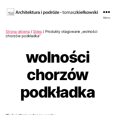
Fotografia
Menu
architektury.
Tomasz
Strona główna
/
Sklep
/ Produkty otagowane „wolności
Kiełkowski.
chorzów podkładka”
Archifoto
wolności
chorzów
podkładka