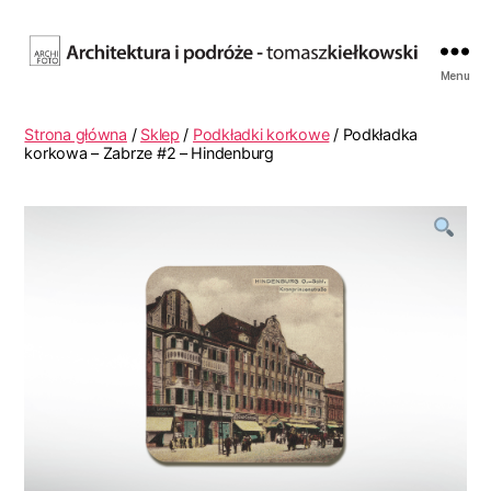
Fotografia
Menu
architektury.
Tomasz
Strona główna
/
Sklep
/
Podkładki korkowe
/ Podkładka
Kiełkowski.
korkowa – Zabrze #2 – Hindenburg
Archifoto