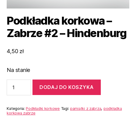
Podkładka korkowa –
Zabrze #2 – Hindenburg
4,50
zł
Na stanie
ilość
DODAJ DO KOSZYKA
Podkładka
korkowa
-
Zabrze
Kategoria:
Podkładki korkowe
Tagi:
pamiątki z zabrza
,
podkładka
#2
korkowa zabrze
-
Hindenburg