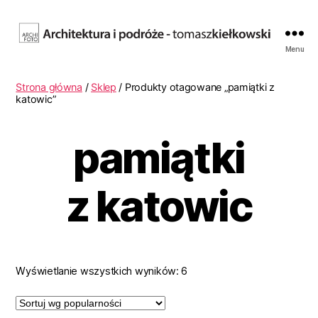
Fotografia
Menu
architektury.
Tomasz
Strona główna
/
Sklep
/ Produkty otagowane „pamiątki z
Kiełkowski.
katowic”
Archifoto
pamiątki
z katowic
Wyświetlanie wszystkich wyników: 6