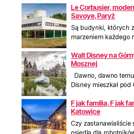
Le Corbusier, moderni
Savoye, Paryż
Są budynki, których z
marzeniem każdego mi
Walt Disney na Górn
Mosznej
Dawno, dawno temu, 
Disney mieszkał pod O
F jak familia, F jak f
Katowice
Czy zastanawialiście 
osiedla dla robotnikó