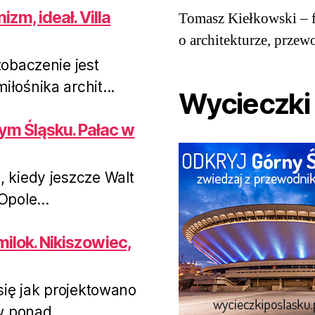
P
N
zm, ideał. Villa
Tomasz Kiełkowski – f
r
e
e
x
o architekturze, przew
v
t
obaczenie jest
i
łośnika archit...
o
Wycieczki
u
s
ym Śląsku. Pałac w
kiedy jeszcze Walt
pole...
amilok. Nikiszowiec,
się jak projektowano
w ponad...