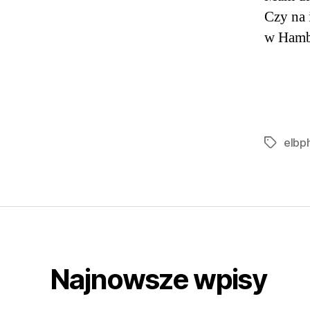
Czy na 
w Hamb
elbp
Tagi
Najnowsze wpisy