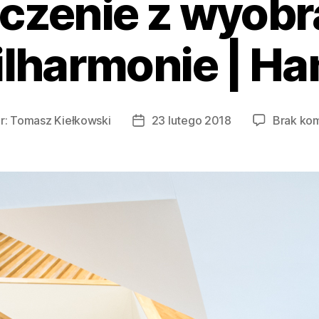
czenie z wyobr
ilharmonie | H
r:
Tomasz Kiełkowski
23 lutego 2018
Brak ko
Data
wpisu