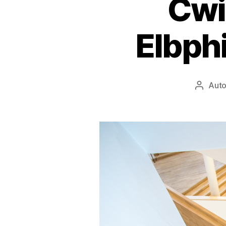
Ćwi
Elbph
Auto
Autor
wpisu