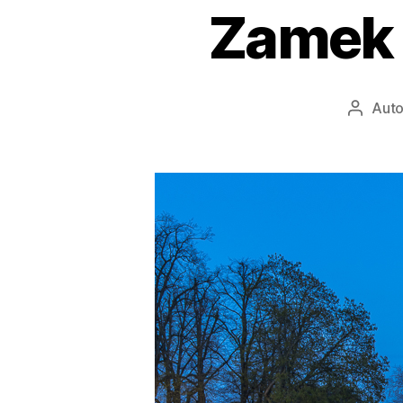
Zamek 
Auto
Autor
wpisu