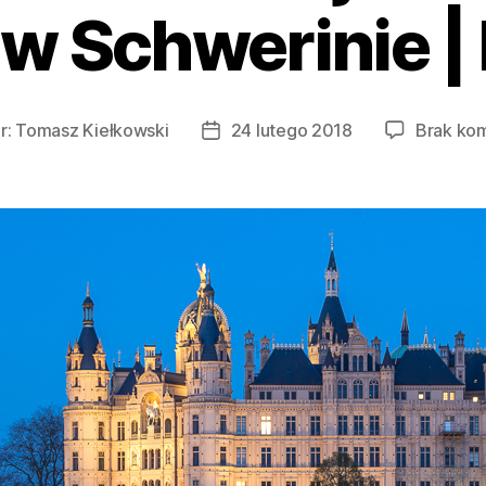
w Schwerinie |
r:
Tomasz Kiełkowski
24 lutego 2018
Brak ko
Data
wpisu