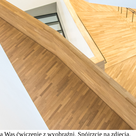
 Was ćwiczenie z wyobraźni. Spójrzcie na zdjęcia.