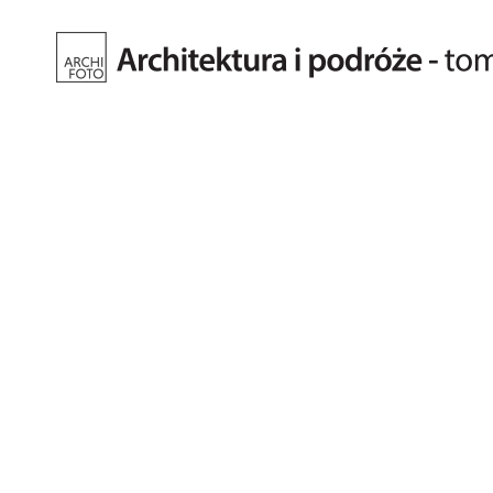
Fotografia
architektury.
Tomasz
Kiełkowski.
Archifoto