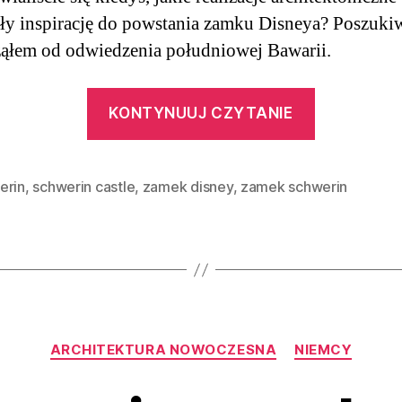
ły inspirację do powstania zamku Disneya? Poszuki
ąłem od odwiedzenia południowej Bawarii.
“Jak
KONTYNUUJ CZYTANIE
w bajce
Zamek
w Schwer
erin
,
schwerin castle
,
zamek disney
,
zamek schwerin
|
Niemcy”
Kategorie
ARCHITEKTURA NOWOCZESNA
NIEMCY