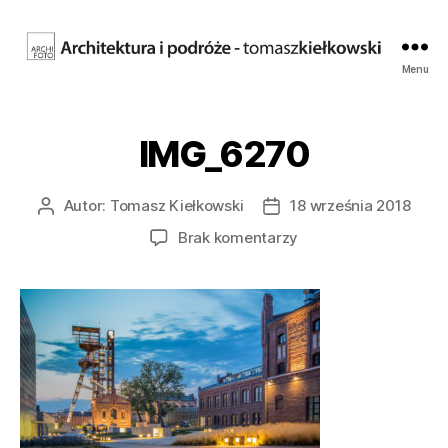
Fotografia
Menu
architektury.
Tomasz
Kiełkowski.
IMG_6270
Archifoto
Autor:
Tomasz Kiełkowski
18 września 2018
Autor
Data
wpisu
wpisu
do
Brak komentarzy
IMG_6270