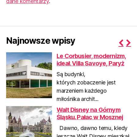
dane komentarzy
.
Najnowsze wpisy
P
N
Le Corbusier, modernizm,
r
e
ideał. Villa Savoye, Paryż
e
x
v
t
Są budynki,
i
których zobaczenie jest
o
marzeniem każdego
u
miłośnika archit...
s
Walt Disney na Górnym
Śląsku. Pałac w Mosznej
Dawno, dawno temu, kiedy
jeszcze Walt Disney mieszkał