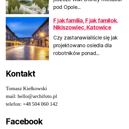
pod Opole...
F jak familia, F jak familok.
Nikiszowiec, Katowice
Czy zastanawialiście się jak
projektowano osiedla dla
robotników ponad...
Kontakt
Tomasz Kiełkowski
mail: hello@archifoto.pl
telefon: +48 504 060 142
Facebook