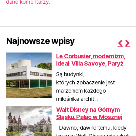
dane komentarzy
.
Najnowsze wpisy
P
N
Le Corbusier, modernizm,
r
e
ideał. Villa Savoye, Paryż
e
x
v
t
Są budynki,
i
których zobaczenie jest
o
marzeniem każdego
u
miłośnika archit...
s
Walt Disney na Górnym
Śląsku. Pałac w Mosznej
Dawno, dawno temu, kiedy
jeszcze Walt Disney mieszkał