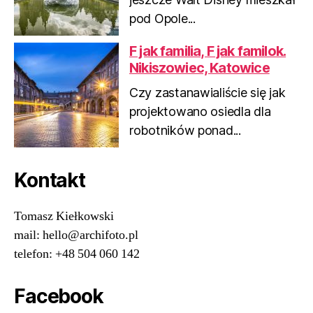
pod Opole...
F jak familia, F jak familok.
Nikiszowiec, Katowice
Czy zastanawialiście się jak
projektowano osiedla dla
robotników ponad...
Kontakt
Tomasz Kiełkowski
mail: hello@archifoto.pl
telefon: +48 504 060 142
Facebook