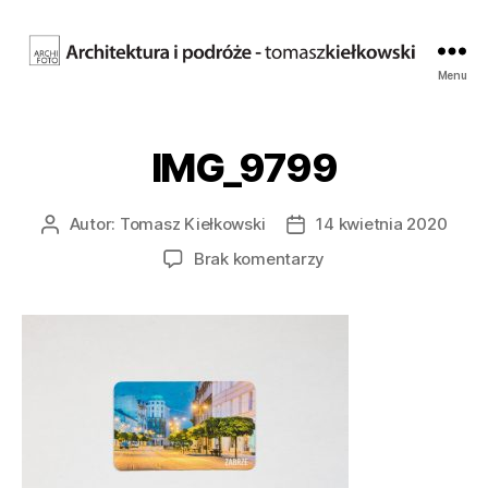
Fotografia
Menu
architektury.
Tomasz
Kiełkowski.
IMG_9799
Archifoto
Autor:
Tomasz Kiełkowski
14 kwietnia 2020
Autor
Data
wpisu
wpisu
do
Brak komentarzy
IMG_9799