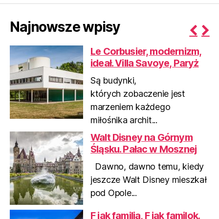
Najnowsze wpisy
P
N
Le Corbusier, modernizm,
r
e
ideał. Villa Savoye, Paryż
e
x
v
t
Są budynki,
i
których zobaczenie jest
o
marzeniem każdego
u
miłośnika archit...
s
Walt Disney na Górnym
Śląsku. Pałac w Mosznej
Dawno, dawno temu, kiedy
jeszcze Walt Disney mieszkał
pod Opole...
F jak familia, F jak familok.