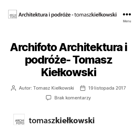
Fotografia
Menu
architektury.
Tomasz
Kiełkowski.
Archifoto Architektura i
Archifoto
podróże- Tomasz
Kiełkowski
Autor:
Tomasz Kiełkowski
19 listopada 2017
Autor
Data
wpisu
wpisu
do
Brak komentarzy
Archifoto
Architektura
i
podróże-
Tomasz