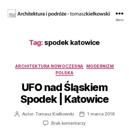
Fotografia
Menu
architektury.
Tomasz
Kiełkowski.
Tag:
spodek katowice
Archifoto
Kategorie
ARCHITEKTURA NOWOCZESNA
MODERNIZM
POLSKA
UFO nad Śląskiem
Spodek | Katowice
Autor:
Tomasz Kiełkowski
1 marca 2018
Autor
Data
wpisu
wpisu
do
Brak komentarzy