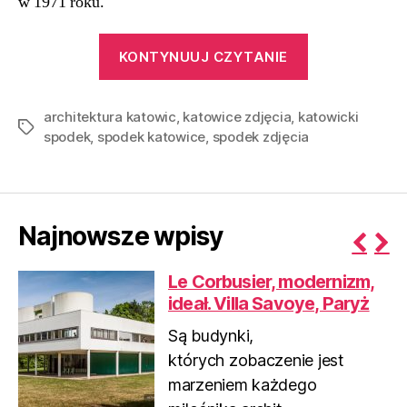
w 1971 roku.
“UFO
KONTYNUUJ CZYTANIE
nad Śląskiem
Spodek
architektura katowic
,
katowice zdjęcia
,
katowicki
|
Tagi
spodek
,
spodek katowice
,
spodek zdjęcia
Katowice”
Najnowsze wpisy
P
N
Le Corbusier, modernizm,
r
e
ideał. Villa Savoye, Paryż
e
x
v
t
Są budynki,
i
których zobaczenie jest
o
marzeniem każdego
u