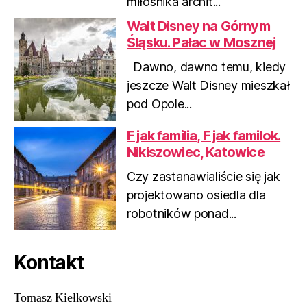
miłośnika archit...
s
Walt Disney na Górnym
Śląsku. Pałac w Mosznej
Dawno, dawno temu, kiedy
jeszcze Walt Disney mieszkał
pod Opole...
F jak familia, F jak familok.
Nikiszowiec, Katowice
Czy zastanawialiście się jak
projektowano osiedla dla
robotników ponad...
Kontakt
Tomasz Kiełkowski