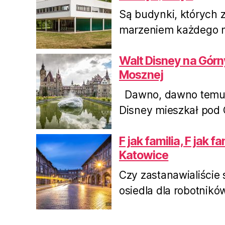
Są budynki, których z
marzeniem każdego mi
Walt Disney na Górn
Mosznej
Dawno, dawno temu, 
Disney mieszkał pod O
F jak familia, F jak f
Katowice
Czy zastanawialiście 
osiedla dla robotnikó