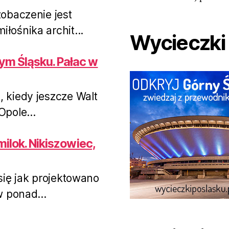
v
t
obaczenie jest
i
łośnika archit...
o
Wycieczki
u
s
ym Śląsku. Pałac w
kiedy jeszcze Walt
pole...
amilok. Nikiszowiec,
się jak projektowano
w ponad...