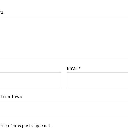
rz
Email
*
internetowa
y me of new posts by email.