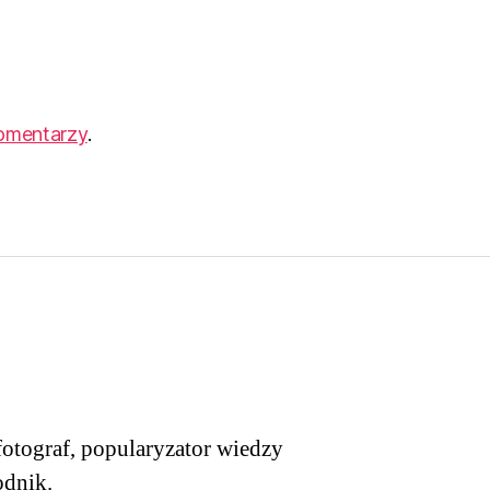
komentarzy
.
otograf, popularyzator wiedzy
odnik.