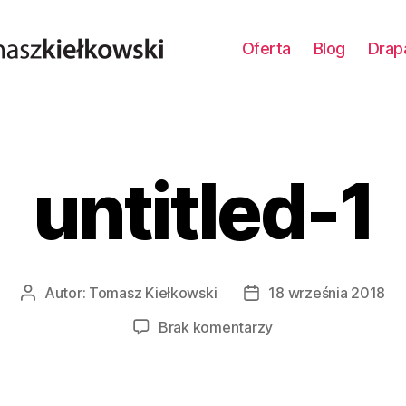
Oferta
Blog
Drap
untitled-1
Autor:
Tomasz Kiełkowski
18 września 2018
Autor
Data
wpisu
wpisu
do
Brak komentarzy
untitled-
1