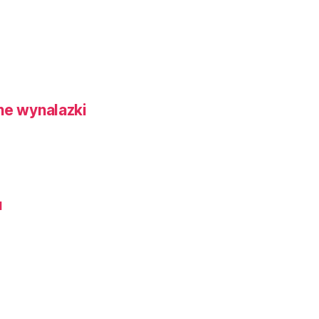
ne wynalazki
u