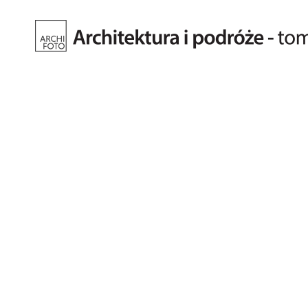
Fotografia
architektury.
Tomasz
Kiełkowski.
Archifoto