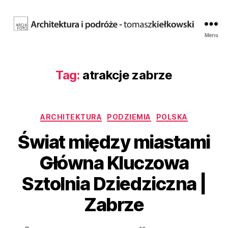
Fotografia
Menu
architektury.
Tomasz
Kiełkowski.
Tag:
atrakcje zabrze
Archifoto
Kategorie
ARCHITEKTURA
PODZIEMIA
POLSKA
Świat między miastami
Główna Kluczowa
Sztolnia Dziedziczna |
Zabrze