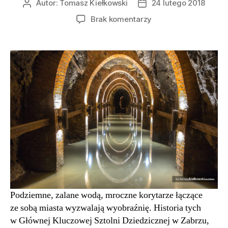
Autor:
Tomasz Kiełkowski
24 lutego 2018
Autor
Data
wpisu
wpisu
do
Brak komentarzy
Świat
między
miastami
Główna
Kluczowa
Sztolnia
Dziedziczna
|
Zabrze
Podziemne, zalane wodą, mroczne korytarze łączące
ze sobą miasta wyzwalają wyobraźnię. Historia tych
w Głównej Kluczowej Sztolni Dziedzicznej w Zabrzu,