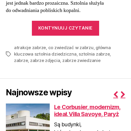
jest jednak bardzo prozaiczna. Sztolnia służyła
do odwadniania pobliskich kopalni.
“Świat
KONTYNUUJ CZYTANIE
między
miastami
atrakcje zabrze
,
co zwiedzać w zabrzu
,
główna
Główna
kluczowa sztolnia dziedziczna
,
sztolnia zabrze
,
Tagi
Kluczowa
zabrze
,
zabrze zdjęcia
,
zabrze zwiedzanie
Sztolnia
Dziedziczna
|
Zabrze”
Najnowsze wpisy
P
N
Le Corbusier, modernizm,
r
e
ideał. Villa Savoye, Paryż
e
x
v
t
Są budynki,
i