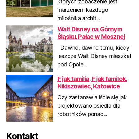
których zobaczenie jest
o
marzeniem każdego
u
miłośnika archit...
s
Walt Disney na Górnym
Śląsku. Pałac w Mosznej
Dawno, dawno temu, kiedy
jeszcze Walt Disney mieszkał
pod Opole...
F jak familia, F jak familok.
Nikiszowiec, Katowice
Czy zastanawialiście się jak
projektowano osiedla dla
robotników ponad...
Kontakt