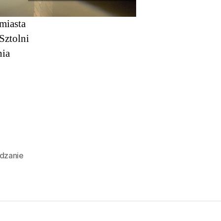
miasta
Sztolni
nia
dzanie
na