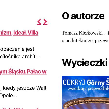
O autorze
P
N
zm, ideał. Villa
Tomasz Kiełkowski – f
r
e
e
x
o architekturze, przew
v
t
obaczenie jest
i
łośnika archit...
o
Wycieczki
u
s
ym Śląsku. Pałac w
kiedy jeszcze Walt
pole...