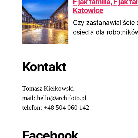
F jak familia, F jak f
Katowice
Czy zastanawialiście 
osiedla dla robotnikó
Kontakt
Tomasz Kiełkowski
mail: hello@archifoto.pl
telefon: +48 504 060 142
Facebook