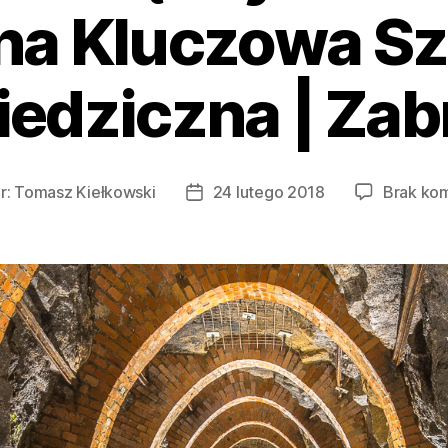
a Kluczowa Sz
iedziczna | Zab
r:
Tomasz Kiełkowski
24 lutego 2018
Brak ko
Data
wpisu