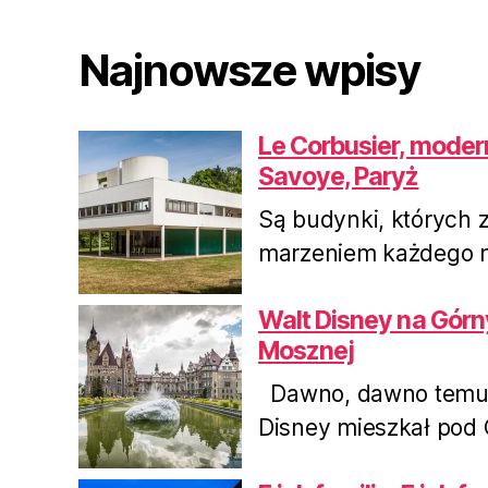
Najnowsze wpisy
Le Corbusier, moderni
Savoye, Paryż
Są budynki, których z
marzeniem każdego mi
Walt Disney na Górn
Mosznej
Dawno, dawno temu, 
Disney mieszkał pod O