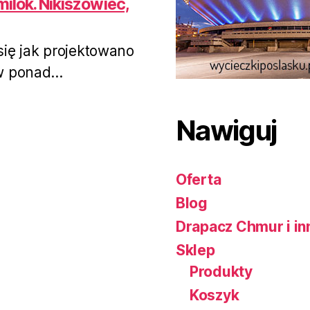
amilok. Nikiszowiec,
się jak projektowano
w ponad...
Nawiguj
Oferta
Blog
Drapacz Chmur i in
Sklep
Produkty
Koszyk