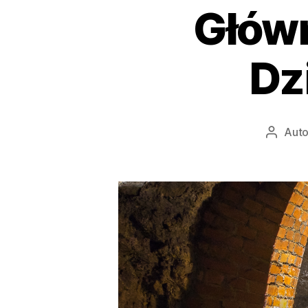
Główn
Dz
Auto
Autor
wpisu