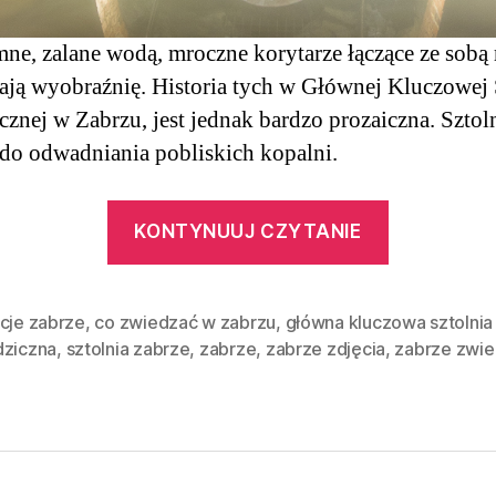
ne, zalane wodą, mroczne korytarze łączące ze sobą 
ją wyobraźnię. Historia tych w Głównej Kluczowej 
cznej w Zabrzu, jest jednak bardzo prozaiczna. Sztol
 do odwadniania pobliskich kopalni.
“Świat
KONTYNUUJ CZYTANIE
między
miastami
Główna
kcje zabrze
,
co zwiedzać w zabrzu
,
główna kluczowa sztolnia
dziczna
,
sztolnia zabrze
,
zabrze
,
zabrze zdjęcia
,
zabrze zwie
Kluczowa
Sztolnia
Dziedzicz
|
Zabrze”