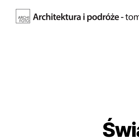
Fotografia
architektury.
Tomasz
Kiełkowski.
Archifoto
Świ