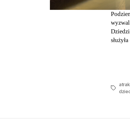
Podziem
wyzwala
Dziedzi
służyła
atra
Tagi
dzie