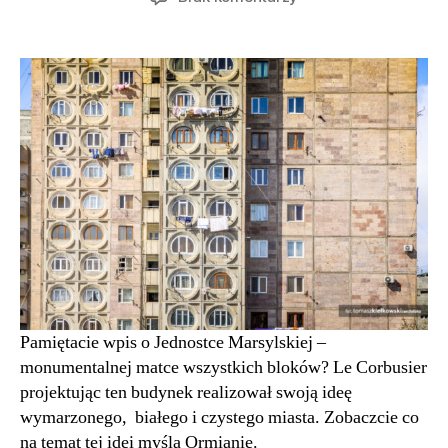
DIY,
czyli
anty-
modernizm
Erywań
|
Armenia
Pamiętacie wpis o Jednostce Marsylskiej –
monumentalnej matce wszystkich bloków? Le Corbusier
projektując ten budynek realizował swoją ideę
wymarzonego, białego i czystego miasta. Zobaczcie co
na temat tej idei myślą Ormianie.