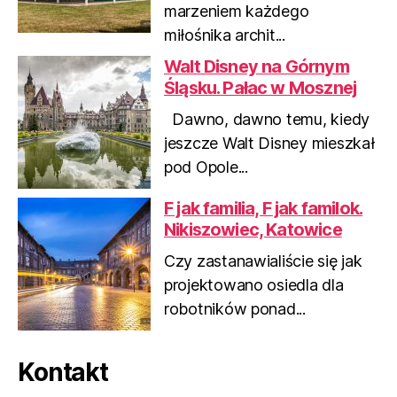
marzeniem każdego
u
miłośnika archit...
s
Walt Disney na Górnym
Śląsku. Pałac w Mosznej
Dawno, dawno temu, kiedy
jeszcze Walt Disney mieszkał
pod Opole...
F jak familia, F jak familok.
Nikiszowiec, Katowice
Czy zastanawialiście się jak
projektowano osiedla dla
robotników ponad...
Kontakt