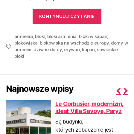
“DIY,
KONTYNUUJ CZYTANIE
czyli
anty-
armienia
,
bloki
,
bloki armienia
,
bloki w kapan
,
modernizm
blokowiska
,
blokowiska na wschodzie europy
,
domy w
Erywań
Tagi
armienii
,
dziwne domy
,
erywan
,
kapan
,
sowieckie
|
bloki
Armenia”
Najnowsze wpisy
P
N
Le Corbusier, modernizm,
r
e
ideał. Villa Savoye, Paryż
e
x
v
t
Są budynki,
i
których zobaczenie jest
o