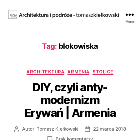
Fotografia
Menu
architektury.
Tomasz
Kiełkowski.
Tag:
blokowiska
Archifoto
Kategorie
ARCHITEKTURA
ARMENIA
STOLICE
DIY, czyli anty-
modernizm
Erywań | Armenia
Autor:
Tomasz Kiełkowski
22 marca 2018
Autor
Data
wpisu
wpisu
do
Brak komentarzy