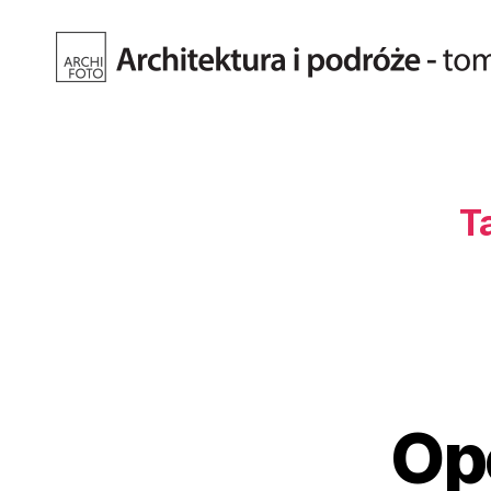
Fotografia
architektury.
Tomasz
Kiełkowski.
Archifoto
T
Op