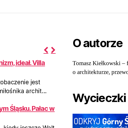
Warszawa
O autorze
P
N
zm, ideał. Villa
Tomasz Kiełkowski – f
r
e
e
x
o architekturze, przew
v
t
obaczenie jest
i
łośnika archit...
o
Wycieczki
u
s
ym Śląsku. Pałac w
kiedy jeszcze Walt