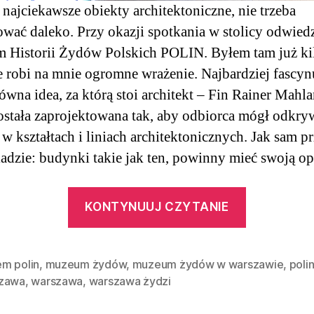
 najciekawsze obiekty architektoniczne, nie trzeba
wać daleko. Przy okazji spotkania w stolicy odwied
Historii Żydów Polskich POLIN. Byłem tam już kil
e robi na mnie ogromne wrażenie. Najbardziej fascyn
ówna idea, za którą stoi architekt – Fin Rainer Mahl
ostała zaprojektowana tak, aby odbiorca mógł odkry
ę w kształtach i liniach architektonicznych. Jak sam p
dzie: budynki takie jak ten, powinny mieć swoją op
“Opowieśc
KONTYNUUJ CZYTANIE
zawarte
w archite
Muzeum
m polin
,
muzeum żydów
,
muzeum żydów w warszawie
,
poli
zawa
,
warszawa
,
warszawa żydzi
Polin
|