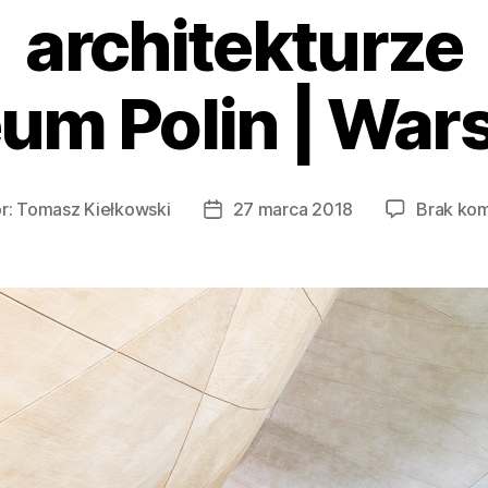
architekturze
um Polin | War
r:
Tomasz Kiełkowski
27 marca 2018
Brak ko
Data
wpisu