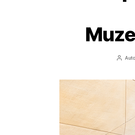
Muze
Auto
Autor
wpisu