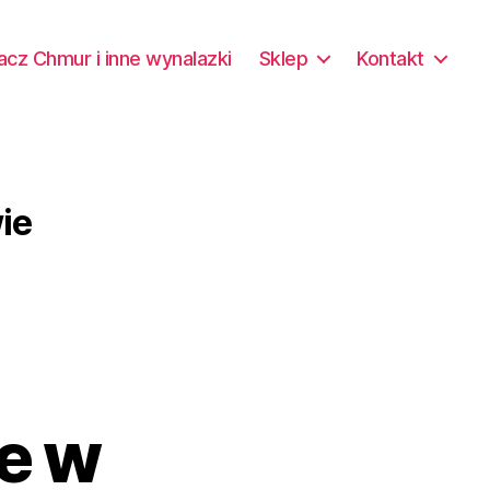
acz Chmur i inne wynalazki
Sklep
Kontakt
ie
e w