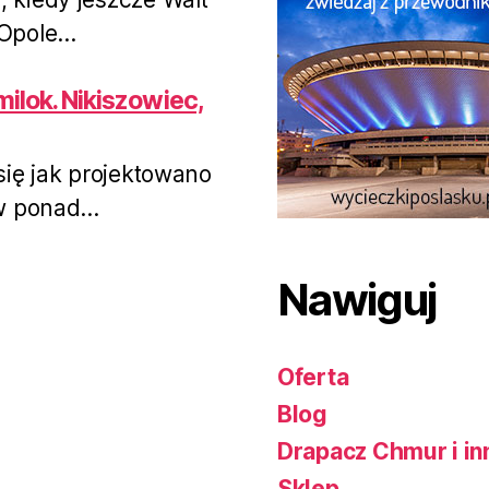
pole...
amilok. Nikiszowiec,
się jak projektowano
w ponad...
Nawiguj
Oferta
Blog
Drapacz Chmur i in
Sklep