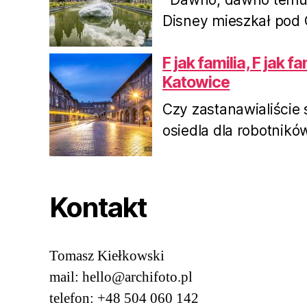
Disney mieszkał pod O
F jak familia, F jak f
Katowice
Czy zastanawialiście 
osiedla dla robotnikó
Kontakt
Tomasz Kiełkowski
mail: hello@archifoto.pl
telefon: +48 504 060 142