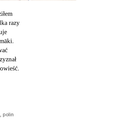
ziłem
ka razy
uje
amäki.
wać
rzyznał
owieść.
i
kturze
n
,
polin