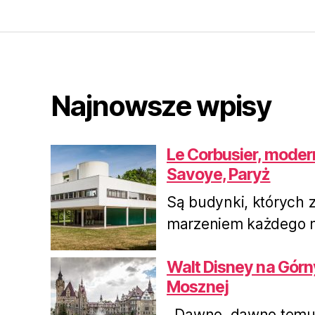
Najnowsze wpisy
Le Corbusier, moderni
Savoye, Paryż
Są budynki, których z
marzeniem każdego mi
Walt Disney na Górn
Mosznej
Dawno, dawno temu, 