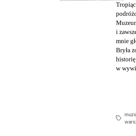
Tropiąc
podróżo
Muzeum 
i zawsz
mnie gł
Bryła z
histori
w wywia
muze
Tagi
wars