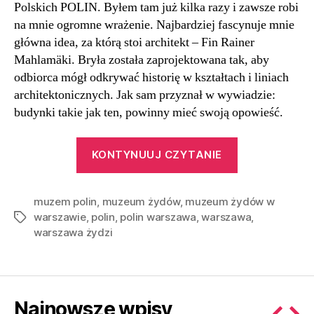
Polskich POLIN. Byłem tam już kilka razy i zawsze robi
na mnie ogromne wrażenie. Najbardziej fascynuje mnie
główna idea, za którą stoi architekt – Fin Rainer
Mahlamäki. Bryła została zaprojektowana tak, aby
odbiorca mógł odkrywać historię w kształtach i liniach
architektonicznych. Jak sam przyznał w wywiadzie:
budynki takie jak ten, powinny mieć swoją opowieść.
“Opowieści
KONTYNUUJ CZYTANIE
zawarte
w architektur
muzem polin
,
muzeum żydów
,
muzeum żydów w
Muzeum
warszawie
,
polin
,
polin warszawa
,
warszawa
,
Tagi
Polin
warszawa żydzi
|
Warszawa”
Najnowsze wpisy