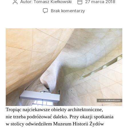
Autor:
Tomasz Kiełkowski
27 marca 2018
Autor
Data
wpisu
wpisu
do
Brak komentarzy
Opowieści
zawarte
w
architekturze
Muzeum
Polin
|
Warszawa
Tropiąc najciekawsze obiekty architektoniczne,
nie trzeba podróżować daleko. Przy okazji spotkania
w stolicy odwiedziłem Muzeum Historii Żydów