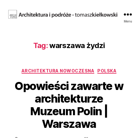
Fotografia
Menu
architektury.
Tomasz
Kiełkowski.
Tag:
warszawa żydzi
Archifoto
Kategorie
ARCHITEKTURA NOWOCZESNA
POLSKA
Opowieści zawarte w
architekturze
Muzeum Polin |
Warszawa