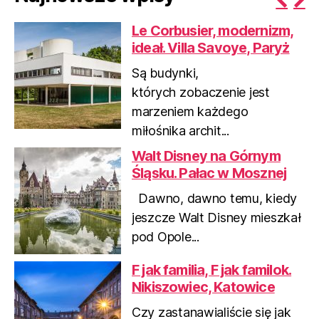
P
N
Le Corbusier, modernizm,
r
e
ideał. Villa Savoye, Paryż
e
x
v
t
Są budynki,
i
których zobaczenie jest
o
marzeniem każdego
u
miłośnika archit...
s
Walt Disney na Górnym
Śląsku. Pałac w Mosznej
Dawno, dawno temu, kiedy
jeszcze Walt Disney mieszkał
pod Opole...
F jak familia, F jak familok.
Nikiszowiec, Katowice
Czy zastanawialiście się jak