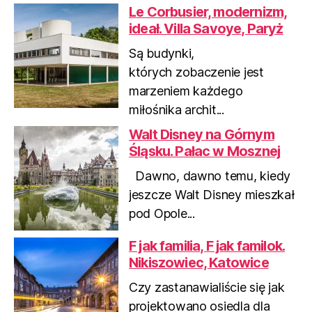
Le Corbusier, modernizm,
r
e
ideał. Villa Savoye, Paryż
e
x
v
t
Są budynki,
i
których zobaczenie jest
o
marzeniem każdego
u
miłośnika archit...
s
Walt Disney na Górnym
Śląsku. Pałac w Mosznej
Dawno, dawno temu, kiedy
jeszcze Walt Disney mieszkał
pod Opole...
F jak familia, F jak familok.
Nikiszowiec, Katowice
Czy zastanawialiście się jak
projektowano osiedla dla