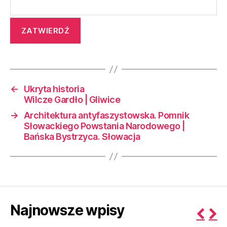
←
Ukryta historia
Wilcze Gardło | Gliwice
→
Architektura antyfaszystowska. Pomnik
Słowackiego Powstania Narodowego |
Bańska Bystrzyca. Słowacja
Najnowsze wpisy
P
N