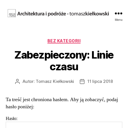
Fotografia
Menu
architektury.
Tomasz
Kiełkowski.
Kategorie
BEZ KATEGORII
Archifoto
Zabezpieczony: Linie
czasu
Autor:
Tomasz Kiełkowski
11 lipca 2018
Autor
Data
wpisu
wpisu
Ta treść jest chroniona hasłem. Aby ją zobaczyć, podaj
hasło poniżej:
Hasło: