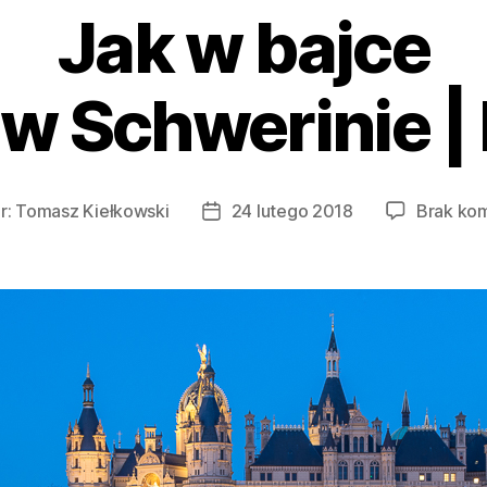
Jak w bajce
w Schwerinie |
r:
Tomasz Kiełkowski
24 lutego 2018
Brak ko
Data
wpisu