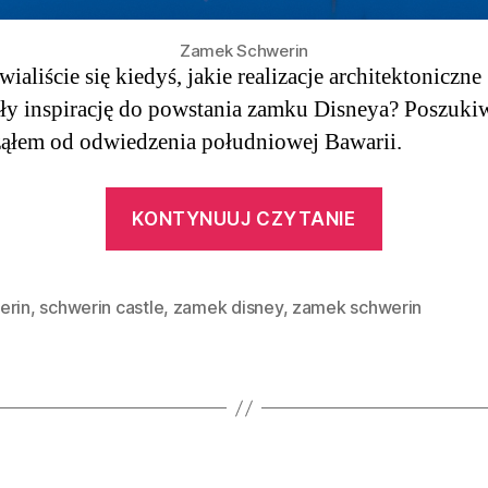
Zamek Schwerin
ialiście się kiedyś, jakie realizacje architektoniczne
ły inspirację do powstania zamku Disneya? Poszuki
ąłem od odwiedzenia południowej Bawarii.
“Jak
KONTYNUUJ CZYTANIE
w bajce
Zamek
w Schwer
erin
,
schwerin castle
,
zamek disney
,
zamek schwerin
|
Niemcy”