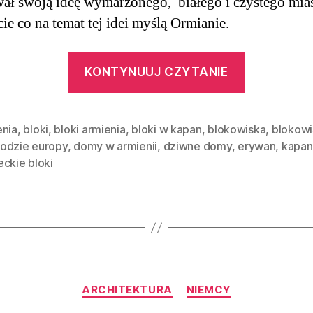
wał swoją ideę wymarzonego, białego i czystego mias
ie co na temat tej idei myślą Ormianie.
“DIY,
KONTYNUUJ CZYTANIE
czyli
anty-
moderniz
enia
,
bloki
,
bloki armienia
,
bloki w kapan
,
blokowiska
,
blokowi
odzie europy
,
domy w armienii
,
dziwne domy
,
erywan
,
kapan
Erywań
ckie bloki
|
Armenia”
Kategorie
ARCHITEKTURA
NIEMCY