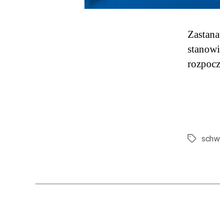
Zastanaw
stanowi
rozpocz
schw
Tagi