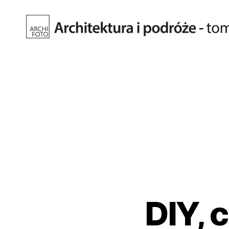
Fotografia
architektury.
Tomasz
Kiełkowski.
Archifoto
DIY, 