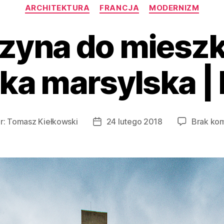
Kategorie
ARCHITEKTURA
FRANCJA
MODERNIZM
zyna do mieszk
ka marsylska | 
r:
Tomasz Kiełkowski
24 lutego 2018
Brak ko
Data
wpisu