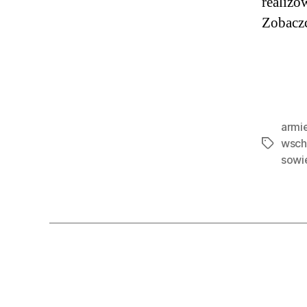
realizo
Zobaczc
armi
wsch
Tagi
sowie