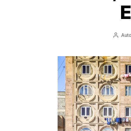
E
Auto
Autor
wpisu